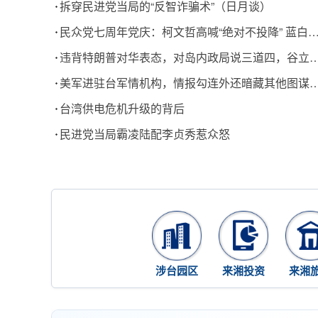
拆穿民进党当局的“反智诈骗术”（日月谈）
民众党七周年党庆：柯文哲高喊“绝对不投降” 蓝白联手剑指“
违背特朗普对华表态，对岛内政局说三道四，谷立言被批
美军进驻台军情机构，情报勾连外还暗藏其他图谋？岛内网民
台湾供电危机升级的背后
民进党当局霸凌陆配李贞秀惹众怒
涉台园区
来湘投资
来湘