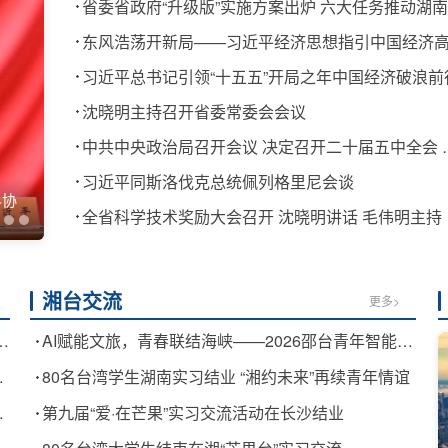
习近平总书记引领“十五五”开局之年中国经济破浪前
沈晓明主持召开省委常委会会议
中共中央政治局召开会议 决定召开二十届五
习近平同斯洛伐克总统佩列格里尼会谈
全省科学技术奖励大会召开 沈晓明讲话 毛伟明主持
湘台交流
更多>
—习近平总书记关于侨务工作的重要论述凝聚共同致力民族复兴的强大力量
AI赋能文旅，青春联结海峡——2026邵台青年智能AI短视频训练营圆满落幕
申报保护工作壮阔实践
80名台湾学生湖南实习结业 “湘约未来”再续青年情谊
基础教育改革发展开创新局面
第九届“爱·在芒果”实习交流活动在长沙结业