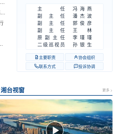
省委省政府“升级版”实施方案出炉 六大任务推动湖南自贸试验区高标准建设
主任
冯海燕
东风浩荡开新局——习近平经济思想指引中国经济高质量发展行稳致远
副主任
潘杰波
行
副主任
郭俊彦
副主任
王林
原副主任
李瑾瑾
中全会 分析研究当前经济形势和经济工作 中共中央总书记习近平主持会议
二级巡视员
孙银生
主要职责
协会组织
联系方式
投诉协调
湘台视窗
更多 >