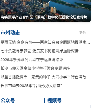
海峡两岸产业合作区（湖南）数字化低碳化论坛宣传片
市州动态
更多>
暴雨无情 台企有情——两家知名台企踊跃驰援湖南防汛救灾 同心守护受灾群众
七十余载寻亲梦圆 泛黄家书见证两岸血脉深情
2026年祭舜系列活动在宁远圆满结束
长沙市仰天湖金峰小学举行涉台专题讲座
以童言播撒两岸一家亲的种子 大同小学举行台湾故事讲述比赛
长沙市举办2025年“台海形势大讲堂”
公众号
视频号