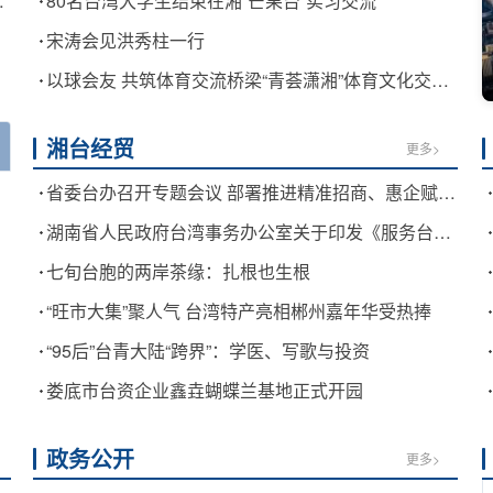
05周年大会上的讲话》
80名台湾大学生结束在湘“芒果台”实习交流
宋涛会见洪秀柱一行
以球会友 共筑体育交流桥梁“青荟潇湘”体育文化交流活动在湘举行
湘台经贸
更多>
省委台办召开专题会议 部署推进精准招商、惠企赋能等重点工作
湖南省人民政府台湾事务办公室关于印发《服务台资企业发展的十条举措》的通知
七旬台胞的两岸茶缘：扎根也生根
“旺市大集”聚人气 台湾特产亮相郴州嘉年华受热捧
“95后”台青大陆“跨界”：学医、写歌与投资
娄底市台资企业鑫垚蝴蝶兰基地正式开园
政务公开
更多>