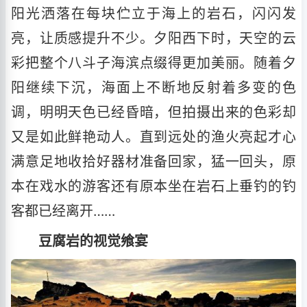
阳光洒落在每块伫立于海上的岩石，闪闪发
亮，让质感提升不少。夕阳西下时，天空的云
彩把整个八斗子海滨点缀得更加美丽。随着夕
阳继续下沉，海面上不断地反射着多变的色
调，明明天色已经昏暗，但拍摄出来的色彩却
又是如此鲜艳动人。直到远处的渔火亮起才心
满意足地收拾好器材准备回家，猛一回头，原
本在戏水的游客还有原本坐在岩石上垂钓的钓
客都已经离开……
豆腐岩的视觉飨宴