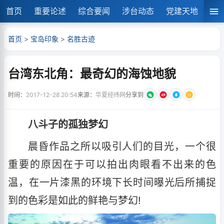
首页
重要论述
综合要闻
涉台动态
党建天地
湘
首页
>
宝岛印象
>
名胜古迹
台湾东北角：最奇幻的海蚀地貌
时间：
2017-12-28 20:54
来源：
华夏经纬网
分享到
八斗子的孤独梦幻
晨昏作品之所以吸引人们的目光，一个很
重要的原因在于可以拍出肉眼看不出来的色
温，在一片漆黑的环境下长时间曝光后所捕捉
到的色彩是如此的鲜艳与梦幻!