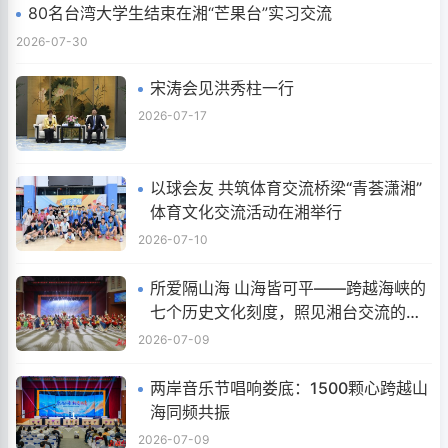
80名台湾大学生结束在湘“芒果台”实习交流
2026-07-30
宋涛会见洪秀柱一行
2026-07-17
以球会友 共筑体育交流桥梁“青荟潇湘”
体育文化交流活动在湘举行
2026-07-10
所爱隔山海 山海皆可平——跨越海峡的
七个历史文化刻度，照见湘台交流的深
情厚谊
2026-07-09
两岸音乐节唱响娄底：1500颗心跨越山
海同频共振
2026-07-09