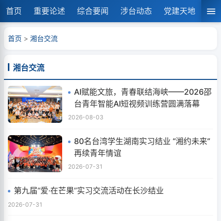
首页
重要论述
综合要闻
涉台动态
党建天地
湘
首页
>
湘台交流
湘台交流
AI赋能文旅，青春联结海峡——2026邵
台青年智能AI短视频训练营圆满落幕
2026-08-03
80名台湾学生湖南实习结业 “湘约未来”
再续青年情谊
2026-07-31
第九届“爱·在芒果”实习交流活动在长沙结业
2026-07-31