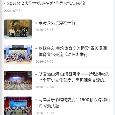
80名台湾大学生结束在湘“芒果台”实习交流
2026-07-30
宋涛会见洪秀柱一行
2026-07-17
以球会友 共筑体育交流桥梁“青荟潇湘”
体育文化交流活动在湘举行
2026-07-10
所爱隔山海 山海皆可平——跨越海峡的
七个历史文化刻度，照见湘台交流的深
情厚谊
2026-07-09
两岸音乐节唱响娄底：1500颗心跨越山
海同频共振
2026-07-09