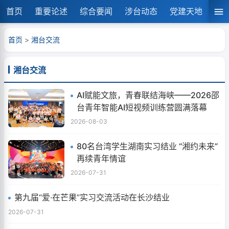
首页
重要论述
综合要闻
涉台动态
党建天地
湘
首页
>
湘台交流
湘台交流
AI赋能文旅，青春联结海峡——2026邵
台青年智能AI短视频训练营圆满落幕
2026-08-03
80名台湾学生湖南实习结业 “湘约未来”
再续青年情谊
2026-07-31
第九届“爱·在芒果”实习交流活动在长沙结业
2026-07-31