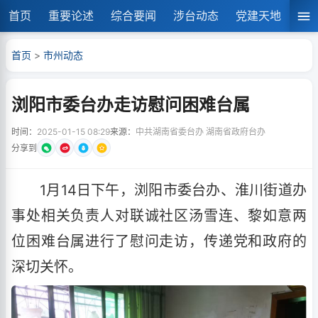
首页
重要论述
综合要闻
涉台动态
党建天地
湘
首页
>
市州动态
浏阳市委台办走访慰问困难台属
时间：
2025-01-15 08:29
来源：
中共湖南省委台办 湖南省政府台办
分享到
1月14日下午，浏阳市委台办、淮川街道办
事处相关负责人对联诚社区汤雪连、黎如意两
位困难台属进行了慰问走访，传递党和政府的
深切关怀。