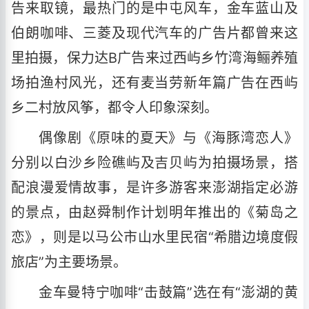
告来取镜，最热门的是中屯风车，金车蓝山及
伯朗咖啡、三菱及现代汽车的广告片都曾来这
里拍摄，保力达B广告来过西屿乡竹湾海鲡养殖
场拍渔村风光，还有麦当劳新年篇广告在西屿
乡二村放风筝，都令人印象深刻。
偶像剧《原味的夏天》与《海豚湾恋人》
分别以白沙乡险礁屿及吉贝屿为拍摄场景，搭
配浪漫爱情故事，是许多游客来澎湖指定必游
的景点，由赵舜制作计划明年推出的《菊岛之
恋》，则是以马公市山水里民宿“希腊边境度假
旅店”为主要场景。
金车曼特宁咖啡“击鼓篇”选在有“澎湖的黄