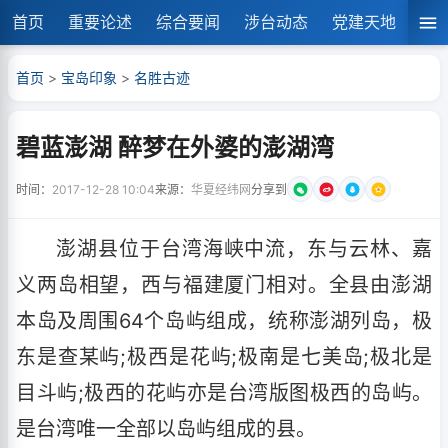
首页
重要论述
综合要闻
涉台动态
党建天地
湘
首页
>
宝岛印象
>
名胜古迹
碧蓝澎湖 醉梦在外婆的澎湖湾
时间：
2017-12-28 10:04
来源：
华夏经纬网
分享到
澎湖县位于台湾海峡中流，东与云林、嘉
义两岛相望，西与福建厦门相对。全县由澎湖
本岛及周围64个岛屿组成，统称澎湖列岛，极
东是查某屿;极西是花屿;极南是七美岛;极北是
目斗屿;极西的花屿亦是台湾版图极西的岛屿。
是台湾唯一全部以岛屿组成的县。