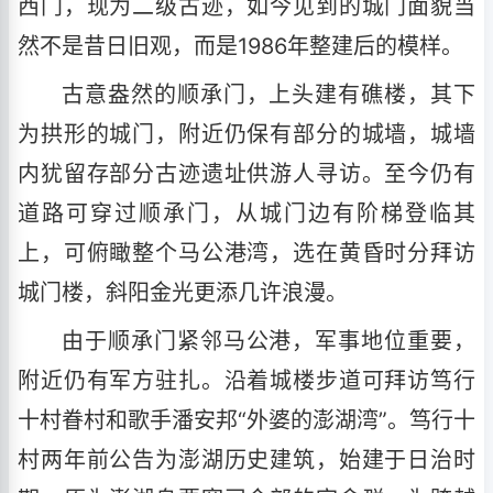
西门，现为二级古迹，如今见到的城门面貌当
然不是昔日旧观，而是1986年整建后的模样。
古意盎然的顺承门，上头建有礁楼，其下
为拱形的城门，附近仍保有部分的城墙，城墙
内犹留存部分古迹遗址供游人寻访。至今仍有
道路可穿过顺承门，从城门边有阶梯登临其
上，可俯瞰整个马公港湾，选在黄昏时分拜访
城门楼，斜阳金光更添几许浪漫。
由于顺承门紧邻马公港，军事地位重要，
附近仍有军方驻扎。沿着城楼步道可拜访笃行
十村眷村和歌手潘安邦“外婆的澎湖湾”。笃行十
村两年前公告为澎湖历史建筑，始建于日治时