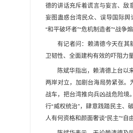
德的讲话充斥着谎言与妄言、敌意
妄图蛊惑台湾民众、误导国际舆
“和平破坏者”“危机制造者”“战争
有记者问：赖清德今天在其新
卫韧性、全面建构有效的吓阻力量
陈斌华指出，赖清德上台以来
两岸对立，加剧台海局势紧张。为
战车，把台湾推向兵凶战危险境
行“威权统治”，肆意践踏民主、
人有何资格和颜面奢谈“民主”“自由”
陈斌华表示，无论赖清德及民