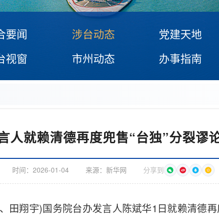
合要闻
涉台动态
党建天地
台视窗
市州动态
办事指南
言人就赖清德再度兜售“台独”分裂谬
时间：
2026-01-04
来源：
新华网
分享到
静、田翔宇)国务院台办发言人陈斌华1日就赖清德再