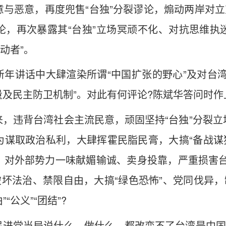
与恶意，再度兜售“台独”分裂谬论，煽动两岸对立
论，再次暴露其“台独”立场冥顽不化、对抗思维执
煽动者”。
年讲话中大肆渲染所谓“中国扩张的野心”及对台
及民主防卫机制”。对此有何评论?陈斌华答问时作
，违背台湾社会主流民意，顽固坚持“台独”分裂
谋取政治私利，大肆挥霍民脂民膏，大搞“备战谋独”
。对外部势力一味献媚输诚、卖身投靠，严重损害台
破坏法治、禁限自由，大搞“绿色恐怖”、党同伐异，
“公义”“团结”?
进党当局说什么、做什么，都改变不了台湾是中国