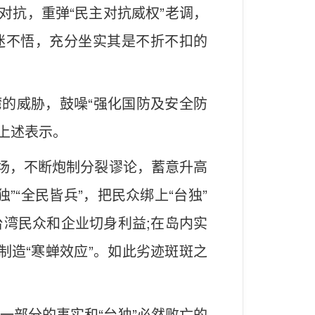
对抗，重弹“民主对抗威权”老调，
迷不悟，充分坐实其是不折不扣的
湾的威胁，鼓噪“强化国防及安全防
上述表示。
立场，不断炮制分裂谬论，蓄意升高
“全民皆兵”，把民众绑上“台独”
湾民众和企业切身利益;在岛内实
制造“寒蝉效应”。如此劣迹斑斑之
一部分的事实和“台独”必然败亡的