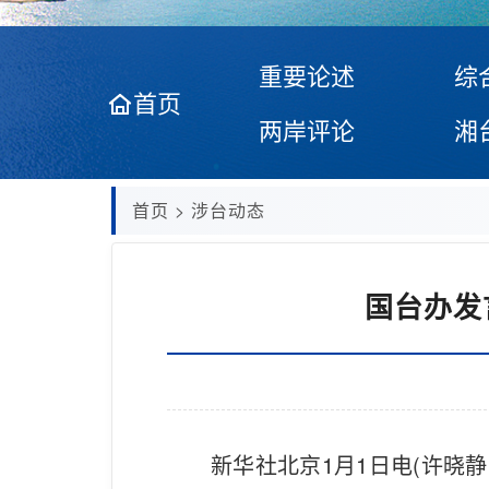
重要论述
综
首页
两岸评论
湘
首页
>
涉台动态
国台办发
新华社北京1月1日电(许晓