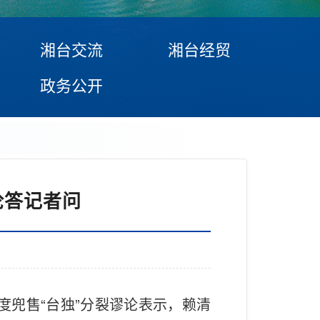
湘台交流
湘台经贸
政务公开
论答记者问
度兜售“台独”分裂谬论表示，赖清