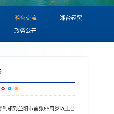
湘台交流
湘台经贸
政务公开
卡
顺利领到益阳市首张65周岁以上台