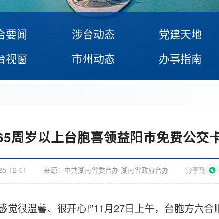
合要闻
涉台动态
党建天地
台视窗
市州动态
办事指南
65周岁以上台胞喜领益阳市免费公交
25-12-01
来源：
中共湖南省委台办 湖南省政府台办
分享到
感觉很温馨、很开心!”11月27日上午，台胞方六合