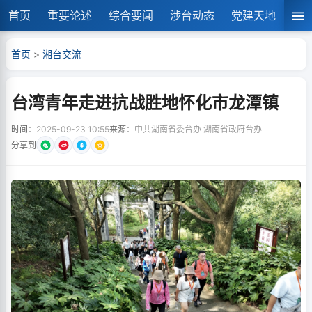
首页
重要论述
综合要闻
涉台动态
党建天地
湘
首页
>
湘台交流
台湾青年走进抗战胜地怀化市龙潭镇
时间：
2025-09-23 10:55
来源：
中共湖南省委台办 湖南省政府台办
分享到