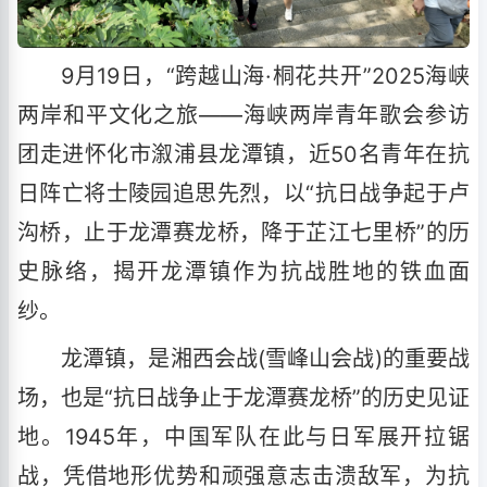
9月19日，“跨越山海·桐花共开”2025海峡
两岸和平文化之旅——海峡两岸青年歌会参访
团走进怀化市溆浦县龙潭镇，近50名青年在抗
日阵亡将士陵园追思先烈，以“抗日战争起于卢
沟桥，止于龙潭赛龙桥，降于芷江七里桥”的历
史脉络，揭开龙潭镇作为抗战胜地的铁血面
纱。
龙潭镇，是湘西会战(雪峰山会战)的重要战
场，也是“抗日战争止于龙潭赛龙桥”的历史见证
地。1945年，中国军队在此与日军展开拉锯
战，凭借地形优势和顽强意志击溃敌军，为抗