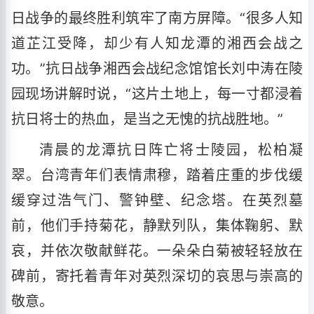
日战争的最终胜利筑牢了南方屏障。“很多人知
道芷江受降，却少有人知龙潭的湘西会战之
功。”抗日战争湘西会战纪念馆馆长刘中涛在陵
园现场讲解时说，“这片土地上，每一寸都浸着
抗日将士的热血，是当之无愧的抗战胜地。”
清晨的龙潭抗日阵亡将士陵园，松柏凝
翠。台湾青年们表情肃穆，踏着庄重的步伐缓
缓穿过浩气门、警钟壁、纪念塔。在英烈墓
前，他们手持菊花，静默列队，集体鞠躬、默
哀，并依次敬献鲜花。一朵朵白菊被轻轻放在
碑前，寄托着青年对英烈深切的哀思与崇高的
敬意。