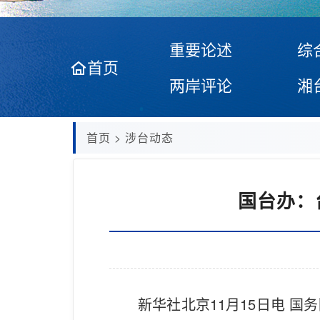
重要论述
综
首页
两岸评论
湘
首页
>
涉台动态
国台办：
新华社北京11月15日电 国