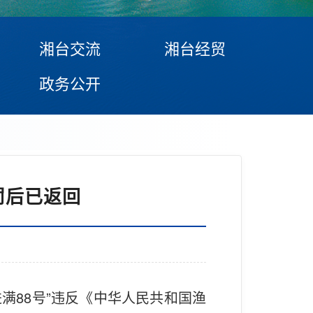
湘台交流
湘台经贸
政务公开
罚后已返回
进满88号”违反《中华人民共和国渔