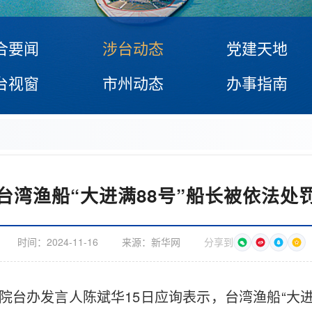
合要闻
涉台动态
党建天地
台视窗
市州动态
办事指南
台湾渔船“大进满88号”船长被依法处
时间：
2024-11-16
来源：
新华网
分享到
务院台办发言人陈斌华15日应询表示，台湾渔船“大