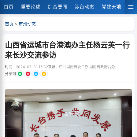
首页
重要论述
综合要闻
涉台动态
党建天地
湘
首页
>
市州动态
山西省运城市台港澳办主任杨云英一行
来长沙交流参访
时间：
2024-07-31 15:32
来源：
中共湖南省委台办 湖南省政府台办
分享到