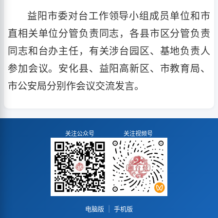
益阳市委对台工作领导小组成员单位和市
直相关单位分管负责同志，各县市区分管负责
同志和台办主任，有关涉台园区、基地负责人
参加会议。安化县、益阳高新区、市教育局、
市公安局分别作会议交流发言。
关注公众号
关注视频号
电脑版
|
手机版