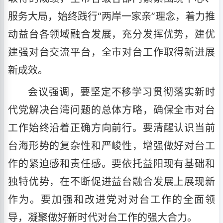
服务大局，始终践行“两岸一家亲”理念，着力推
动益台各领域融合发展，充分发挥优势，建优
建强对台交流平台，全市对台工作取得新进展
新成效。
会议强调，要坚定不移学习贯彻落实新时
代党解决台湾问题的总体方略，确保全市对台
工作始终沿着正确方向前行。要清醒认识当前
台海形势的复杂性和严峻性，增强做好对台工
作的紧迫感和责任感。要依托益阳现有基础和
独特优势，在不断促进益台融合发展上展现新
作为。要加强和改进党对对台工作的全面领
导，凝聚做好新时代对台工作的强大合力。