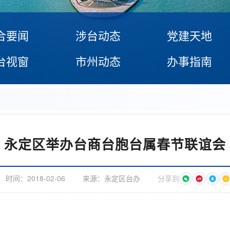
合要闻
涉台动态
党建天地
台视窗
市州动态
办事指南
永定区举办台商台胞台属春节联谊会
时间：
2018-02-06
来源：
永定区台办
分享到