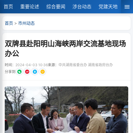
首页
重要论述
综合要闻
涉台动态
党建天地
湘
首页
>
市州动态
双牌县赴阳明山海峡两岸交流基地现场
办公
时间：
2024-04-03 10:36
来源：
中共湖南省委台办 湖南省政府台办
分享到