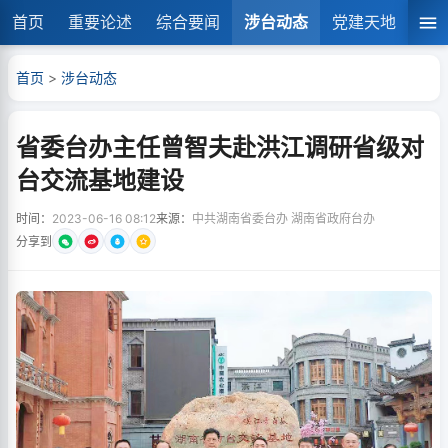
首页
重要论述
综合要闻
涉台动态
党建天地
湘
首页
>
涉台动态
省委台办主任曾智夫赴洪江调研省级对
台交流基地建设
时间：
2023-06-16 08:12
来源：
中共湖南省委台办 湖南省政府台办
分享到