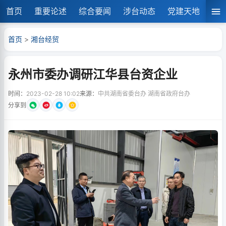
首页
重要论述
综合要闻
涉台动态
党建天地
湘
首页
>
湘台经贸
永州市委办调研江华县台资企业
时间：
2023-02-28 10:02
来源：
中共湖南省委台办 湖南省政府台办
分享到