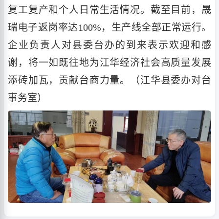
复工复产和个人日常生活情况
。
截至目前，晟
瑞电子返岗率达
100%，生产线全部正常运行。
企业负责人对县委台办的到来表示欢迎和感
谢
，将
一如既往地为江华经济社会高质量发展
添砖加瓦，贡献台商力量
。
（
江华县委办对台
事务室
）