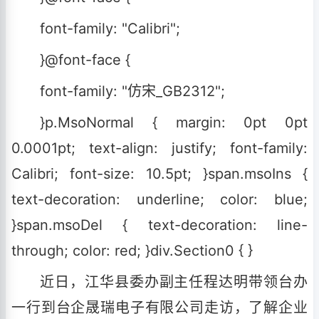
font-family: "Calibri";
}@font-face {
font-family: "仿宋_GB2312";
}p.MsoNormal { margin: 0pt 0pt
0.0001pt; text-align: justify; font-family:
Calibri; font-size: 10.5pt; }span.msoIns {
text-decoration: underline; color: blue;
}span.msoDel { text-decoration: line-
through; color: red; }div.Section0 { }
近日，
江华县委办副主任程达明带领台办
一行到台企晟瑞电子有限公司
走访
，
了解
企业