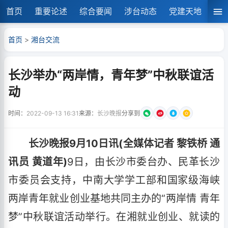
首页
重要论述
综合要闻
涉台动态
党建天地
湘
首页
>
湘台交流
长沙举办“两岸情，青年梦”中秋联谊活
动
时间：
2022-09-13 16:31
来源：
长沙晚报
分享到
长沙晚报9月10日讯(全媒体记者 黎铁桥 通
讯员 黄道年)
9日，由长沙市委台办、民革长沙
市委员会支持，中南大学学工部和国家级海峡
两岸青年就业创业基地共同主办的“两岸情 青年
梦”中秋联谊活动举行。在湘就业创业、就读的