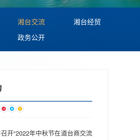
湘台交流
湘台经贸
政务公开
动
开“2022年中秋节在道台商交流