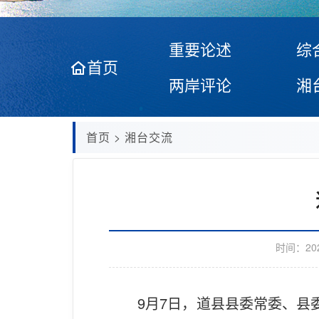
重要论述
综
首页
两岸评论
湘
首页
>
湘台交流
时间：
20
9月7日，道县县委常委、县