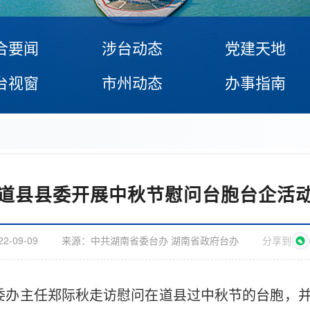
合要闻
涉台动态
党建天地
台视窗
市州动态
办事指南
道县县委开展中秋节慰问台胞台企活
22-09-09
来源：
中共湖南省委台办 湖南省政府台办
分享到
委办主任郑际秋走访慰问在道县过中秋节的台胞，并召