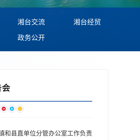
湘台交流
湘台经贸
政务公开
告会
乡镇和县直单位分管办公室工作负责