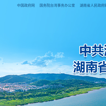
中国政府网
国务院台湾事务办公室
湖南省人民政府