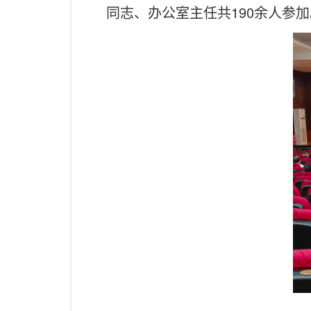
同志、办公室主任共190余人参加