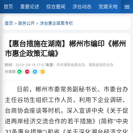
首页
重要论述
综合要闻
涉台动态
党建天地
湘
首页
>
政务公开
>
涉台惠企政策专栏
【惠台措施在湖南】郴州市编印《郴州
市惠企政策汇编》
时间：
2019-08-16 17:07
来源：
中共湖南省委台办、湖南省政府台办
分享到
日前，郴州市委常务副秘书长、市委台办
主任谷坊生组织工作人员，利用下企业调研、
台商协会座谈等时机，深入宣讲中央《关于促
进两岸经济交流合作的若干措施》(简称“中央
31条惠台措施”)和省《关于深化湘台经济文化