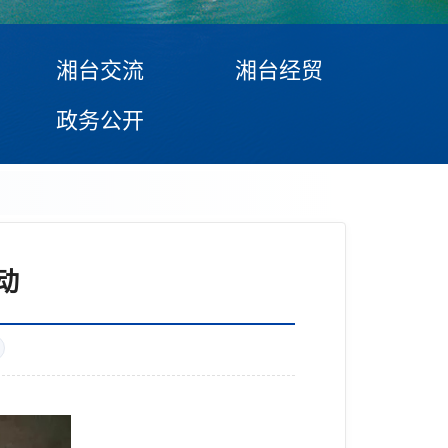
湘台交流
湘台经贸
政务公开
动