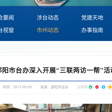
合要闻
涉台动态
党建天地
台视窗
市州动态
办事指南
邵阳市台办深入开展“三联两访一帮”活
时间：
2017-09-25
来源：
邵阳市台办
分享到