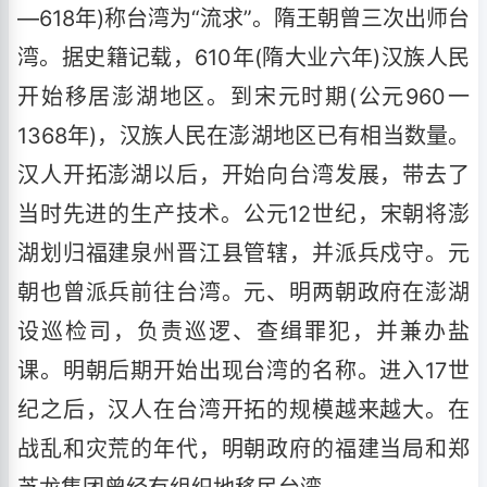
—618年)称台湾为“流求”。隋王朝曾三次出师台
湾。据史籍记载，610年(隋大业六年)汉族人民
开始移居澎湖地区。到宋元时期(公元960一
1368年)，汉族人民在澎湖地区已有相当数量。
汉人开拓澎湖以后，开始向台湾发展，带去了
当时先进的生产技术。公元12世纪，宋朝将澎
湖划归福建泉州晋江县管辖，并派兵戍守。元
朝也曾派兵前往台湾。元、明两朝政府在澎湖
设巡检司，负责巡逻、查缉罪犯，并兼办盐
课。明朝后期开始出现台湾的名称。进入17世
纪之后，汉人在台湾开拓的规模越来越大。在
战乱和灾荒的年代，明朝政府的福建当局和郑