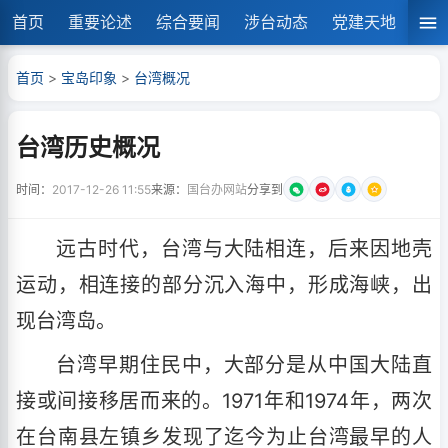
首页
重要论述
综合要闻
涉台动态
党建天地
湘
首页
>
宝岛印象
>
台湾概况
台湾历史概况
时间：
2017-12-26 11:55
来源：
国台办网站
分享到
远古时代，台湾与大陆相连，后来因地壳
运动，相连接的部分沉入海中，形成海峡，出
现台湾岛。
台湾早期住民中，大部分是从中国大陆直
接或间接移居而来的。1971年和1974年，两次
在台南县左镇乡发现了迄今为止台湾最早的人