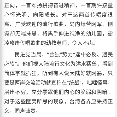
正向，一首颂扬拼搏奋进精神，一首期许孩童
心怀光明、向阳成长。对于这两首传唱度很
高、广受欢迎的流行歌曲，岛内绿营网军、侧
翼却无端抹黑，将黑手伸进纯净的幼儿园，霸
凌攻击传唱歌曲的幼教老师，令人不齿。
民进党当局、“台独”势力“逢中必反、遇美
必软”。他们视大陆流行文化为洪水猛兽，看到
简体字就抓狂，听到有人说大陆好就网暴，只
要是两岸交流活动就宣称在“统战”。咄咄怪事，
层出不穷，充分暴露他们内心的脆弱和阴暗。
对于这些匪夷所思的现象，台湾各界应秉持正
义，同声谴责。