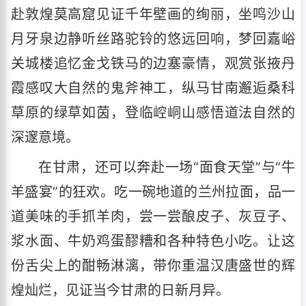
赴敦煌莫高窟见证千年壁画的绚丽，坐鸣沙山
月牙泉边静听丝路驼铃的悠远回响，梦回嘉峪
关城楼追忆金戈铁马的边塞豪情，观赏张掖丹
霞感叹大自然的鬼斧神工，纵马甘南邂逅桑科
草原的绿草如茵，登临崆峒山感悟道法自然的
深邃意境。
在甘肃，还可以奔赴一场“面食天堂”与“牛
羊盛宴”的狂欢。吃一碗地道的兰州拉面，品一
道美味的手抓羊肉，尝一尝酿皮子、灰豆子、
浆水面、牛奶鸡蛋醪糟和各种特色小吃。让这
份舌尖上的酣畅淋漓，带你重温汉唐盛世的辉
煌灿烂，见证当今甘肃的日新月异。