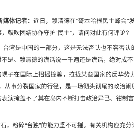
新媒体记者：
近日，赖清德在“哥本哈根民主峰会”
事，鼓吹团结协作守护“民主”，请问对此有何评论?
，台湾是中国的一部分，这是无法否认也不容否认
对不是。赖清德的谎话说一千遍还是谎话，绝对成不
的幌子在国际上招摇撞骗，拉拢某些国家的反华势力
抗，从事分裂国家的行径，是一场彻头彻尾的政治闹
表演掩盖不了其在岛内不断打击政治异己、钳制言
磐石，粉碎“台独”的能力坚不可摧。有关机构应充