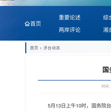
重要论述
综
首页
两岸评论
湘
首页
>
涉台动态
国
时间
5月13日上午10时，国务