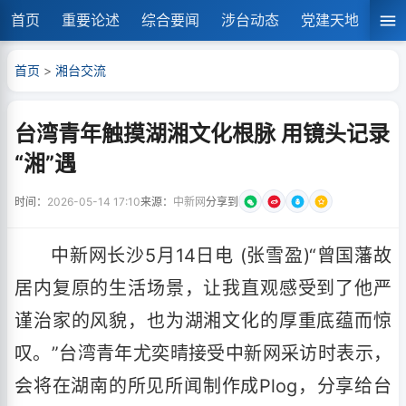
首页
重要论述
综合要闻
涉台动态
党建天地
湘
首页
>
湘台交流
台湾青年触摸湖湘文化根脉 用镜头记录
“湘”遇
时间：
2026-05-14 17:10
来源：
中新网
分享到
中新网长沙5月14日电 (张雪盈)“曾国藩故
居内复原的生活场景，让我直观感受到了他严
谨治家的风貌，也为湖湘文化的厚重底蕴而惊
叹。”台湾青年尤奕晴接受中新网采访时表示，
会将在湖南的所见所闻制作成Plog，分享给台