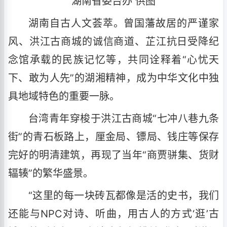
湖南省委台办 供图
湖南自古人文荟萃。曾国藩故居的严谨家
风、洪江古商城的诚信商道、芷江抗日受降纪
念馆承载的民族记忆等，共同诠释着“心忧天
下、敢为人先”的湖湘精神，成为中华文化中独
具地域特色的重要一脉。
台湾青年穿梭于洪江古商城“七冲八巷九条
街”的青石板路上，厘金局、镖局、钱庄等保存
完好的明清建筑，再现了当年“商贾骈集、货财
辐辏”的繁华盛景。
“这里的每一块砖瓦都像是活的史书，我们
还能与NPC对诗、听曲，用古人的方式‘逛’古