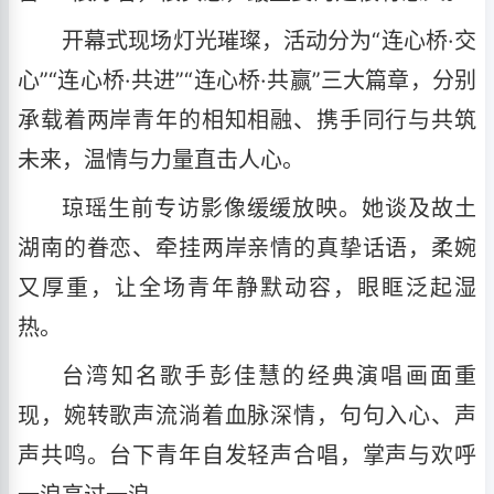
开幕式现场灯光璀璨，活动分为“连心桥·交
心”“连心桥·共进”“连心桥·共赢”三大篇章，分别
承载着两岸青年的相知相融、携手同行与共筑
未来，温情与力量直击人心。
琼瑶生前专访影像缓缓放映。她谈及故土
湖南的眷恋、牵挂两岸亲情的真挚话语，柔婉
又厚重，让全场青年静默动容，眼眶泛起湿
热。
台湾知名歌手彭佳慧的经典演唱画面重
现，婉转歌声流淌着血脉深情，句句入心、声
声共鸣。台下青年自发轻声合唱，掌声与欢呼