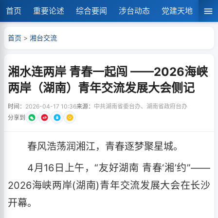
首页
重要论述
综合要闻
涉台动态
党建天地
湘
首页
>
湘台交流
湘水连两岸 青春一起闯 ——2026海峡
两岸（湖南）青年交流发展大会侧记
时间：
2026-04-17 10:36
来源：
中共湖南省委台办、湖南省政府台办
分享到
春风浩荡润湘江，青春逐梦聚星城。
4月16日上午，“友好湖南 青春‘湘’约”——
2026海峡两岸(湖南)青年交流发展大会在长沙
开幕。