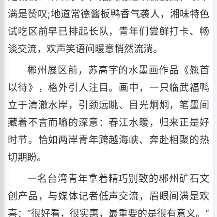
满是赞叹;地道常德酱板鸭香气袭人，湘味特色
试吃区前早已排起长队，青年们尝鲜打卡、畅
谈交流，欢声笑语间暖意悄然流淌。
郴州展区前，苏高宇的水墨画作品《翘首
以待》，格外引人注目。画中，一只临武福鸭
立于清澈水岸，引颈远眺、目光炯炯，笔墨间
藏着不言而喻的深意：春江水暖，归来正是好
时节。恰如两岸青年跨越海峡、奔赴相聚的热
切期盼。
一名台湾青年拿着精巧别致的郴州矿石文
创产品，与媒体记者低声交流，眉眼间满是欢
喜：“很好看，很实惠，最重要的是很有意义。”