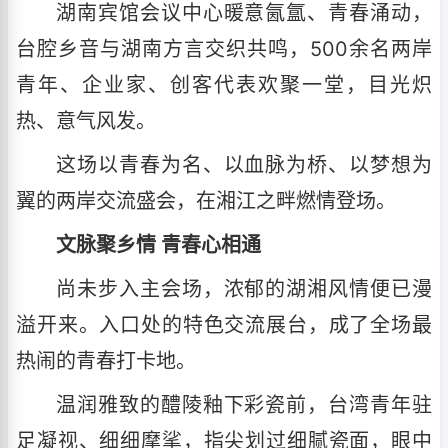
湖南宾馆会议中心暖意氤氲、青春涌动，
台腔乡音与湖南方言交织共鸣，500余名两岸
青年、企业家、创客代表欢聚一堂，目光炽
热、意气风发。
这场以青春为名、以血脉为桥、以梦想为
翼的两岸交流盛会，在湘江之畔燃情登场。
文脉聚乡情 青春心相通
尚未步入主会场，浓郁的湖湘风情便已漫
溢开来。入口处的特色交流展台，成了全场最
热闹的青春打卡地。
温润雅致的醴陵釉下彩瓷前，台湾青年驻
足凝视、细细摩挲，指尖划过细腻瓷面，眼中