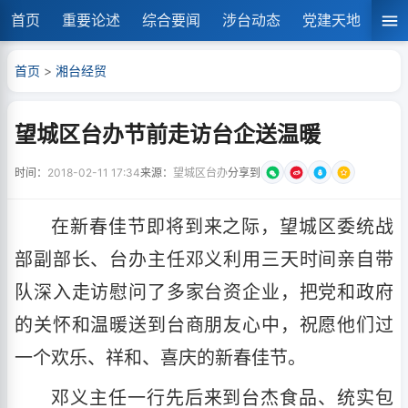
首页
重要论述
综合要闻
涉台动态
党建天地
湘
首页
>
湘台经贸
望城区台办节前走访台企送温暖
时间：
2018-02-11 17:34
来源：
望城区台办
分享到
在新春佳节即将到来之际，望城区委统战
部副部长、台办主任邓义利用三天时间亲自带
队深入走访慰问了多家台资企业，把党和政府
的关怀和温暖送到台商朋友心中，祝愿他们过
一个欢乐、祥和、喜庆的新春佳节。
邓义主任一行先后来到台杰食品、统实包