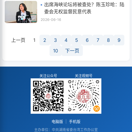
出席海峡论坛将被查处？陈玉珍呛：陆
委会无权监督民意代表
2026-06-16
上一页
1
2
3
4
5
6
7
8
9
10
下一页
关注公众号
关注视频号
电脑版
|
手机版
主办单位：中共湖南省委台湾工作办公室