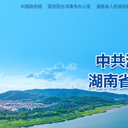
中国政府网
国务院台湾事务办公室
湖南省人民政府