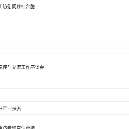
走访慰问住桂台胞
宣传与交流工作座谈会
进产业扶贫
走访看望常住台胞