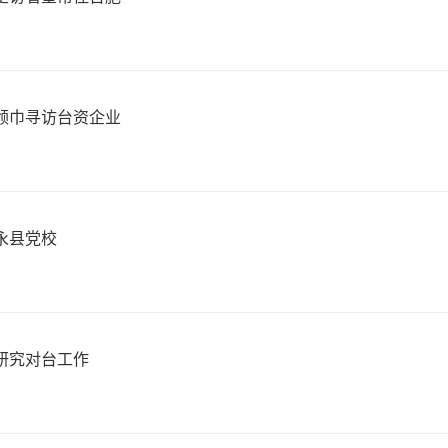
领巾寻访台资企业
永县党校
研究对台工作