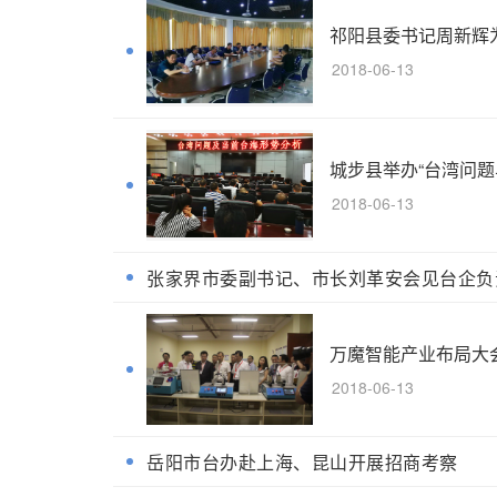
祁阳县委书记周新辉为
2018-06-13
城步县举办“台湾问题
2018-06-13
张家界市委副书记、市长刘革安会见台企负
万魔智能产业布局大
2018-06-13
岳阳市台办赴上海、昆山开展招商考察