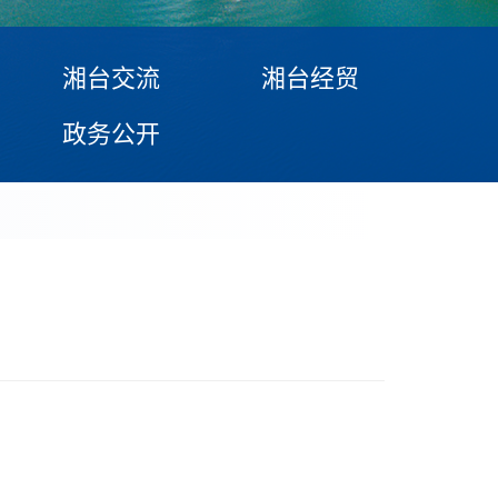
湘台交流
湘台经贸
政务公开