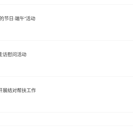
的节日·端午”活动
走访慰问活动
开展结对帮扶工作