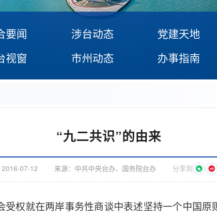
合要闻
涉台动态
党建天地
台视窗
市州动态
办事指南
“九二共识”的由来
：
2016-07-12
来源：
中共中央台办、国务院台办
分享到
基会受权就在两岸事务性商谈中表述坚持一个中国原