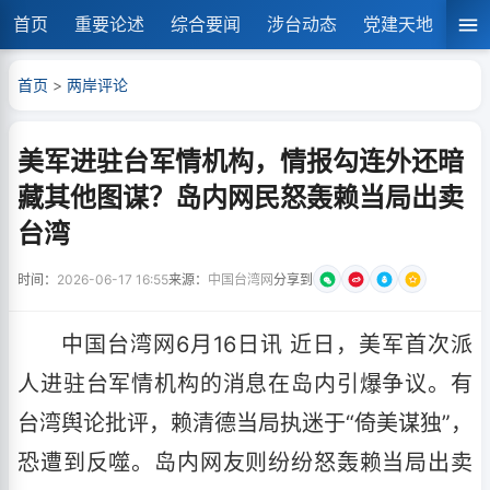
首页
重要论述
综合要闻
涉台动态
党建天地
湘
首页
>
两岸评论
美军进驻台军情机构，情报勾连外还暗
藏其他图谋？岛内网民怒轰赖当局出卖
台湾
时间：
2026-06-17 16:55
来源：
中国台湾网
分享到
中国台湾网6月16日讯 近日，美军首次派
人进驻台军情机构的消息在岛内引爆争议。有
台湾舆论批评，赖清德当局执迷于“倚美谋独”，
恐遭到反噬。岛内网友则纷纷怒轰赖当局出卖